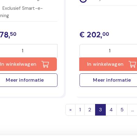
Exclusief Smart-e-
rning
78,
€
202,
50
00
In winkelwagen
In winkelwagen
Meer informatie
Meer informatie
sts navigation
«
1
2
3
4
5
…