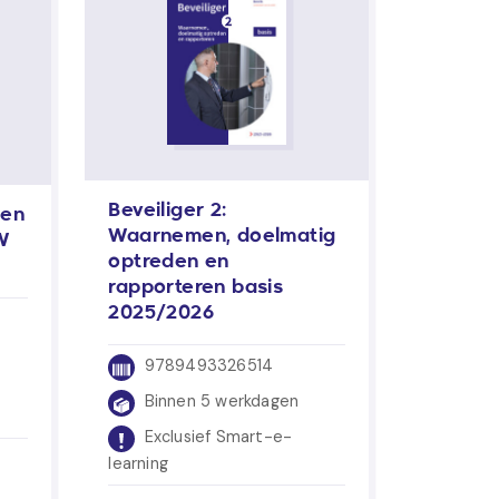
Beveiliger 2:
 en
Waarnemen, doelmatig
W
optreden en
rapporteren basis
2025/2026
9789493326514
Binnen 5 werkdagen
Exclusief Smart-e-
learning