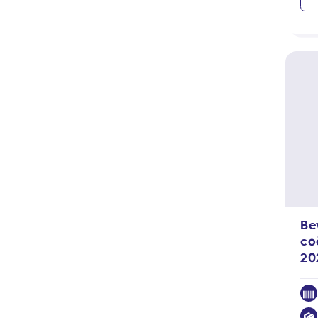
Be
co
20