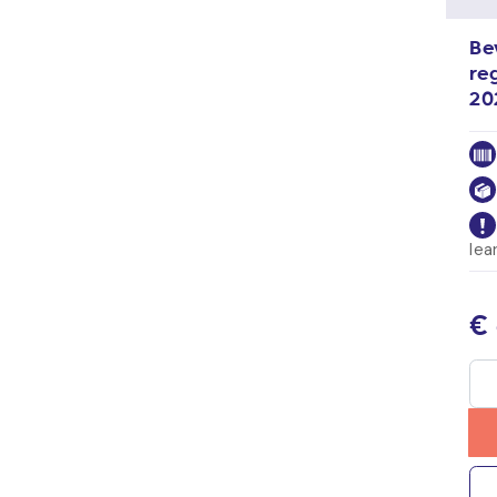
Be
re
20
lea
€