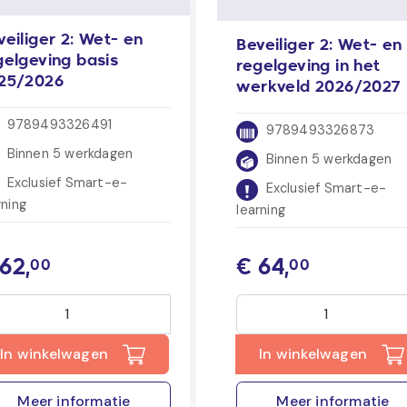
veiliger 2: Wet- en
Beveiliger 2: Wet- en
gelgeving basis
regelgeving in het
25/2026
werkveld 2026/2027
9789493326491
9789493326873
Binnen 5 werkdagen
Binnen 5 werkdagen
Exclusief Smart-e-
Exclusief Smart-e-
rning
learning
62,
€
64,
00
00
In winkelwagen
In winkelwagen
Meer informatie
Meer informatie