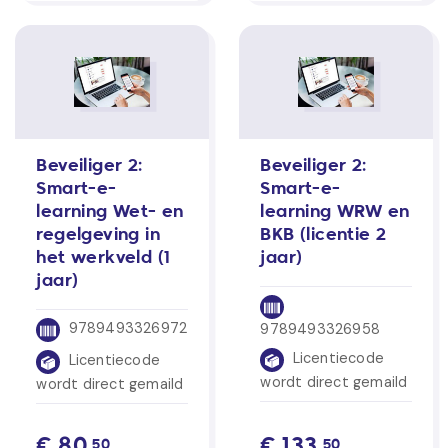
Beveiliger 2:
Beveiliger 2:
Smart-e-
Smart-e-
learning Wet- en
learning WRW en
regelgeving in
BKB (licentie 2
het werkveld (1
jaar)
jaar)
9789493326972
9789493326958
Licentiecode
Licentiecode
wordt direct gemaild
wordt direct gemaild
€
80,
€
133,
50
50