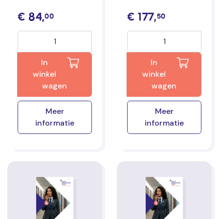
€
84,
€
177,
00
50
In
In
winkel
winkel
wagen
wagen
Meer
Meer
informatie
informatie