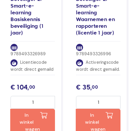
Smart-e-
Smart-e-
learning
learning
Basiskennis
Waarnemen en
beveiliging (1
rapporteren
jaar)
(licentie 1 jaar)
9789493326989
9789493326996
Licentiecode
Activeringscode
wordt direct gemaild
wordt direct gemaild.
€
104,
€
35,
00
00
In
In
winkel
winkel
wagen
wagen