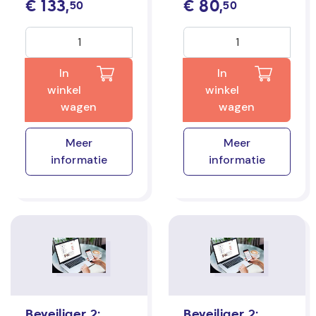
€
133,
€
80,
50
50
In
In
winkel
winkel
wagen
wagen
Meer
Meer
informatie
informatie
Beveiliger 2:
Beveiliger 2: