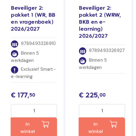
Beveiliger 2:
Beveiliger 2:
pakket 1 (WR, BB
pakket 2 (WRW,
en vragenboek)
BKB en e-
2026/2027
learning)
2026/2027
9789493326910
9789493326927
Binnen 5
Binnen 5
werkdagen
werkdagen
Exclusief Smart-
e-learning
€
177,
€
225,
50
00
In
In
winkel
winkel