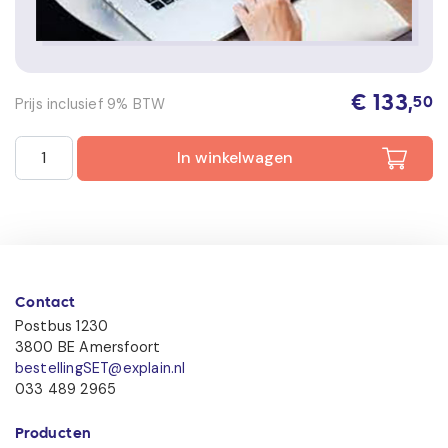
€
133,
Prijs inclusief 9% BTW
50
Beveiliger 2: Smart-e-learning WRW en BKB (licentie 2 jaar)
In winkelwagen
Contact
Postbus 1230
3800 BE Amersfoort
bestellingSET@explain.nl
033 489 2965
Producten