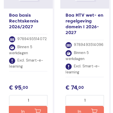
Boa basis
Boa HTV wet- en
Rechtskennis
regelgeving
2026/2027
domein I 2026-
2027
9789493514072
9789493514096
Binnen 5
Binnen 5
werkdagen
werkdagen
Excl. Smart-e-
Excl. Smart-e-
learning
learning
€
95,
€
74,
00
00
In
In