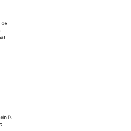
p de
n
aat
in I),
t