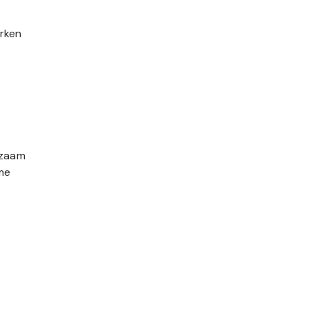
rken
kzaam
ime