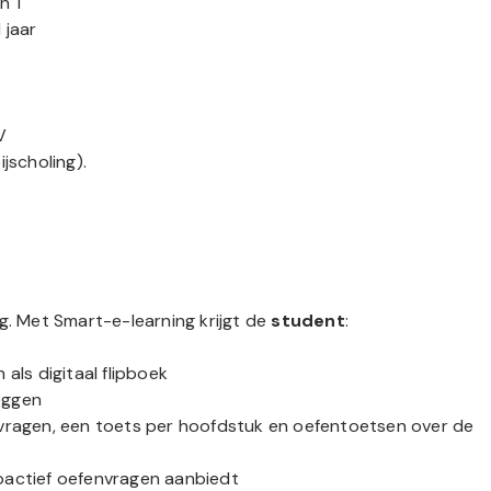
n 1
 jaar
V
jscholing).
g. Met Smart-e-learning krijgt de
student
:
als digitaal flipboek
leggen
vragen, een toets per hoofdstuk en oefentoetsen over de
oactief oefenvragen aanbiedt