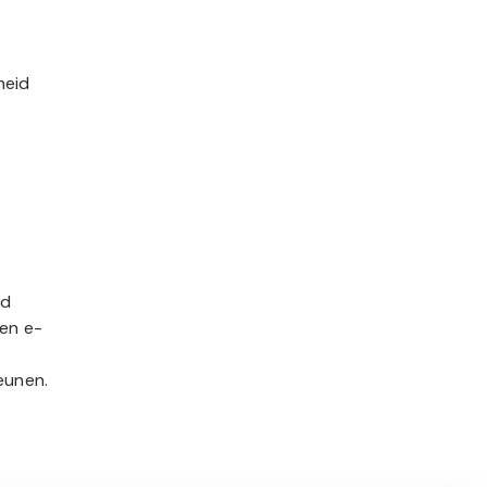
heid
ed
een e-
eunen.