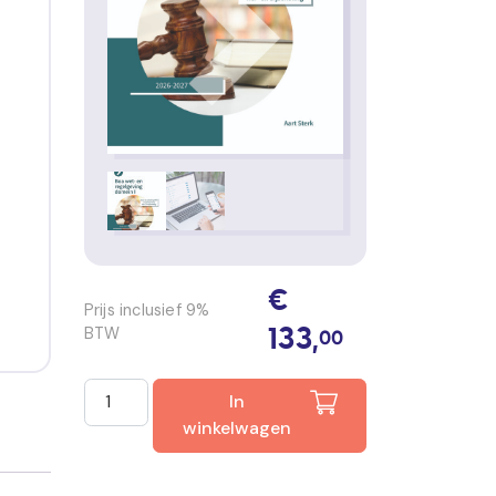
€
Prijs inclusief 9%
BTW
133,
00
Boa HTV domein 1 compleet met Smart-e-learning 
In
winkelwagen