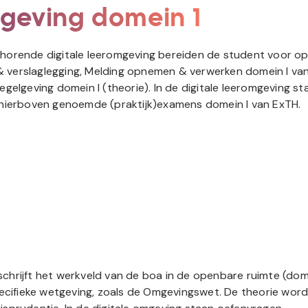
lgeving domein 1
behorende digitale leeromgeving bereiden de student voor o
 verslaglegging, Melding opnemen & verwerken domein I va
gelgeving domein I (theorie). In de digitale leeromgeving st
 hierboven genoemde (praktijk)examens domein I van ExTH.
hrijft het werkveld van de boa in de openbare ruimte (dome
pecifieke wetgeving, zoals de Omgevingswet. De theorie word