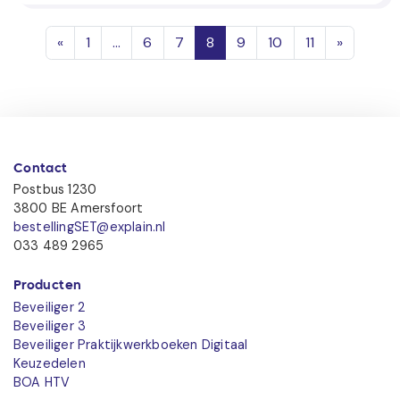
Posts navigation
«
1
…
6
7
8
9
10
11
»
Contact
Postbus 1230
3800 BE Amersfoort
bestellingSET@explain.nl
033 489 2965
Producten
Beveiliger 2
Beveiliger 3
Beveiliger Praktijkwerkboeken Digitaal
Keuzedelen
BOA HTV