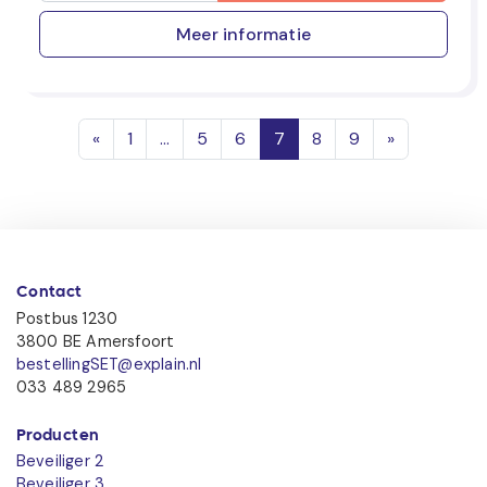
Meer informatie
Posts navigation
«
1
…
5
6
7
8
9
»
Contact
Postbus 1230
3800 BE Amersfoort
bestellingSET@explain.nl
033 489 2965
Producten
Beveiliger 2
Beveiliger 3