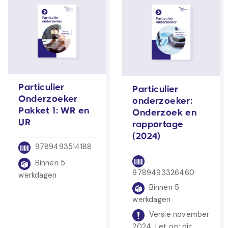
Particulier
Particulier
Onderzoeker
onderzoeker:
Pakket 1: WR en
Onderzoek en
UR
rapportage
(2024)
9789493514188
Binnen 5
9789493326460
werkdagen
Binnen 5
werkdagen
Versie november
2024. Let op: dit