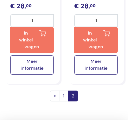
€
28,
€
28,
00
00
In
In
winkel
winkel
wagen
wagen
Meer
Meer
informatie
informatie
Posts navigation
«
1
2