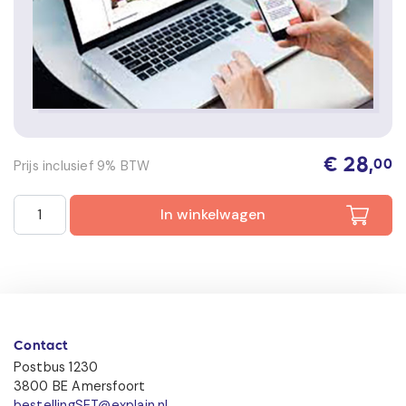
€
28,
Prijs inclusief 9% BTW
00
Smart-e-learning Keuzedeel Stadionbeveiliging aantal
In winkelwagen
Contact
Postbus 1230
3800 BE Amersfoort
bestellingSET@explain.nl