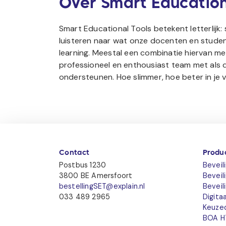
Over Smart Education
Smart Educational Tools betekent letterlijk:
luisteren naar wat onze docenten en studen
learning. Meestal een combinatie hiervan m
professioneel en enthousiast team met als dr
ondersteunen. Hoe slimmer, hoe beter in je v
Contact
Produ
Postbus 1230
Beveil
3800 BE Amersfoort
Beveil
bestellingSET@explain.nl
Beveil
033 489 2965
Digitaa
Keuze
BOA H