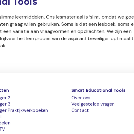
al Tools
 slimme leermiddelen. Ons lesmateriaal is ‘slim’, omdat we go
ten graag willen gebruiken. Soms is dat een lesboek, soms 
et een variatie aan vraagvormen en opdrachten. We zijn een
ijfveer het leerproces van de aspirant beveiliger optimaal 
ak.
cten
Smart Educational Tools
iger 2
Over ons
iger 3
Veelgestelde vragen
iger Praktijkwerkboeken
Contact
l
delen
TV