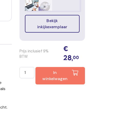
Bekijk
inkijkexemplaar
€
Prijs inclusief 9%
BTW
28,
00
Smart-e-learning Keuzedeel Cameratoezicht aant
In
winkelwagen
e
als
cht.