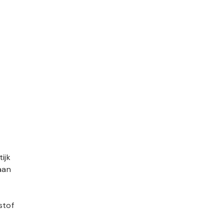
ijk
aan
stof