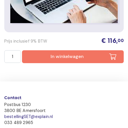
€
116,
Prijs inclusief 9% BTW
00
Beveiliger 3 Smart-e-learning KCB en BI (1 jaar) aantal
In winkelwagen
Contact
Postbus 1230
3800 BE Amersfoort
bestellingSET@explain.nl
033 489 2965